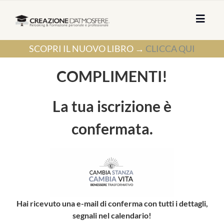
Salta
al
Toggle
contenuto
Naviga
HOME
SCOPRI IL NUOVO LIBRO →
CLICCA QUI
MEMBERSHIP
COMPLIMENTI!
ACADEMY
La tua iscrizione è
SU DI ME
LIBRI
confermata.
CONSULENZE
EVENTI
LACHALK
BLOG
Hai ricevuto una e-mail di conferma con tutti i dettagli,
segnali nel calendario!
CONTATTI